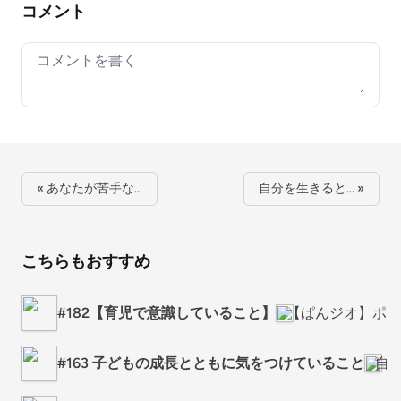
コメント
Your comment
« あなたが苦手な…
自分を生きると… »
こちらもおすすめ
#182【育児で意識していること】
【ぱんジオ】ポジ
#163 子どもの成長とともに気をつけていること
自