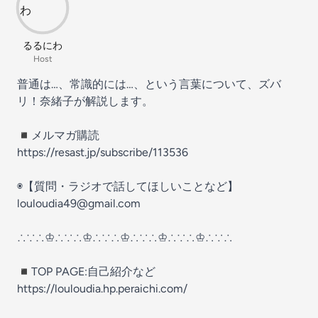
るるにわ
Host
普通は…、常識的には…、という言葉について、ズバ
リ！奈緒子が解説します。
◾️メルマガ購読
https://resast.jp/subscribe/113536
◉【質問・ラジオで話してほしいことなど】
louloudia49@gmail.com
∴∵∴♔∴∵∴♔∴∵∴♔∴∵∴♔∴∵∴♔∴∵∴
◾️TOP PAGE:自己紹介など
https://louloudia.hp.peraichi.com/