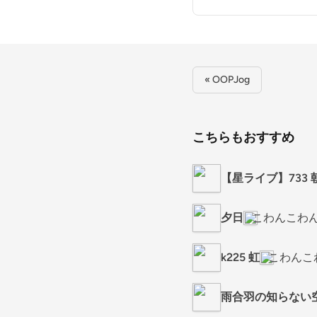
« OOPJog
こちらもおすすめ
【星ライブ】733
夕日
こわんこわ
k225 虹
こわんこ
雨合羽の知らない