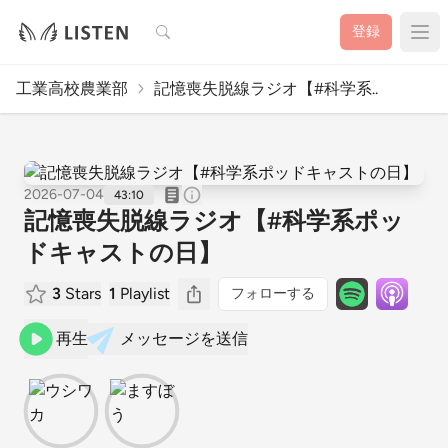
検索
登録
工業高校農業部
記憶喪失脱線ラジオ【#科学系..
2026-07-04
43:10
記憶喪失脱線ラジオ【#科学系ポッ
ドキャストの日】
3
Stars
1
Playlist
フォローする
再生
メッセージを送信