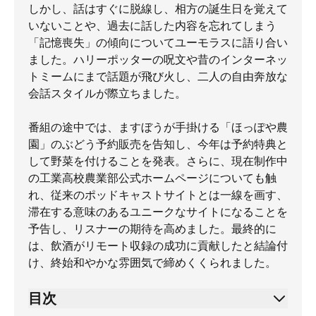
しかし、話はすぐに脱線し、相方の誕生日を覚えて
いないことや、過去に話した内容を忘れてしまう
「記憶喪失」の傾向についてユーモラスに語り合い
ました。ハリーポッターの呪文や昔のインターネッ
トミームにまで話題が飛び火し、二人の自由奔放な
会話スタイルが際立ちました。
番組の途中では、ますぼうが手掛ける「ほっぽや農
園」のぶどう予約販売を告知し、今年は予約特典と
して野菜を付けることを発表。さらに、現在制作中
の工業高校農業部公式ホームページについても触
れ、従来のポッドキャストサイトとは一線を画す、
滞在する意味のあるユニークなサイトになることを
予告し、リスナーの期待を高めました。最終的に
は、飲酒がリモート収録の成功に貢献したと結論付
け、終始和やかな雰囲気で締めくくられました。
目次