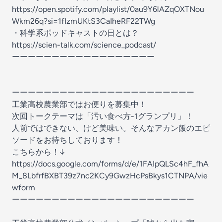
https://open.spotify.com/playlist/0au9Y6lAZqOXTNou
Wkm26q?si=1fIzmUKtS3CaIheRF22TWg
・科学系ポッドキャストの日とは？
https://scien-talk.com/science_podcast/
ーーーーーーーーーーーーーーーーーー
ーーーーーーーーーーーーーーーーーーーーーーー
工業高校農業部ではお便りを募集中！
次回トークテーマは「汚い食べ方-1グランプリ」！
人前ではできない、けど美味い。そんなアカン飯のエピ
ソードをお待ちしております！
こちらから！↓
https://docs.google.com/forms/d/e/1FAIpQLSc4hF_fhA
M_8LbfrfBXBT39z7nc2KCy9GwzHcPsBkys1CTNPA/vie
wform
ーーーーーーーーーーーーーーーーーーーーーーー