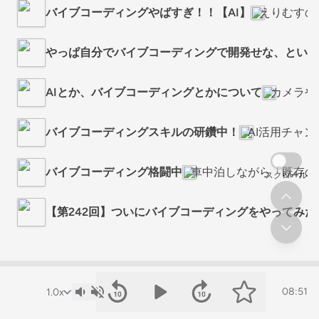
バイブコーディングやばすぎ！！【AI】
えりむすの
やっぱ自分でバイブコーディングで開発せな、という
AIとか、バイブコーディングとかについて
カメラや
バイブコーディングスキルの研鑽中！
AI活用チャンネ
バイブコーディング格闘中
車中泊しながら「既存の
スクロール
【第242回】ついにバイブコーディングをやってみた
08:51