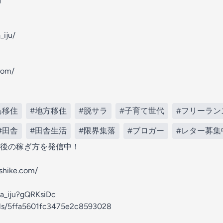
_iju/
com/
島移住
#地方移住
#脱サラ
#子育て世代
#フリーラン
#田舎
#田舎生活
#限界集落
#ブロガー
#レター募集
後の稼ぎ方を発信中！
shike.com/
oba_iju?gQRKsiDc
els/5ffa5601fc3475e2c8593028