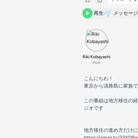
再生
メッセージ
Riki Kobayashi
Host
こんにちわ！
東京から淡路島に家族で
この番組は地方移住の経
ジオです
地方移住の進め方だけに焦
https://amzn.to/33YDRg