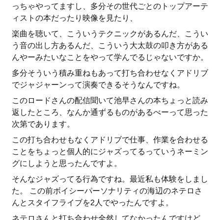
っちゃやってますし、多分その世代ごとのトップアーテ
ィストの本だったり映像を見たり、
楽曲を聴いて、こういうテクニックがあるんだ、こうい
う音の出し方あるんだ、こういう大太鼓の叩き方がある
んやーみたいなことをやって学んでるじゃないですか。
多分そういう積み重ねもあって打ち合わせなくアドリブ
でジャジャーンって演奏できるそうなんですね。
このロードさんの配信聞いて池早さんの本ちょっと読み
返したところ、なんか通ずるものがあるべーって思った
次第であります。
この打ち合わせもなくアドリブで仕事、作業を合わせる
ことをちょっと個人的にジャズってるっていうネーミン
グにしようと思ったんですよ。
そんなジャズってる行為ですね。最近私も体験をしまし
た。 この前ボイシーパーソナリティの海辺のネテロさ
んとスタイフライブを2人でやったんですよ。
ネテロさんと打ち合わせ全然してなかったんですけど、