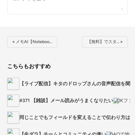
« メモAI【Noteboo…
【無料】でスタ… »
こちらもおすすめ
【ライブ配信】キタのドロップさんの音声配信を聞い
#371 【雑談】メール読みがうまくなりたい
OKフ
同じことでもフィールドを変えることで伝わり方は全
【生ダラ】チームとコミュニティの違い
DAOで地