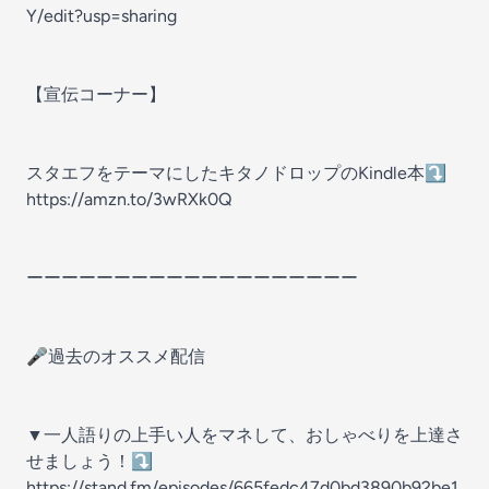
Y/edit?usp=sharing
【宣伝コーナー】
スタエフをテーマにしたキタノドロップのKindle本⤵️
https://amzn.to/3wRXk0Q
ーーーーーーーーーーーーーーーーーーー
🎤過去のオススメ配信
▼一人語りの上手い人をマネして、おしゃべりを上達さ
せましょう！⤵
https://stand.fm/episodes/665fedc47d0bd3890b92be1