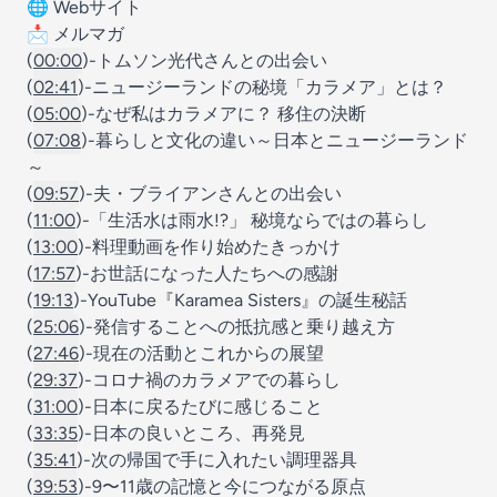
🌐
Webサイト
📩
メルマガ
(
00:00
)-トムソン光代さんとの出会い
(
02:41
)-ニュージーランドの秘境「カラメア」とは？
(
05:00
)-なぜ私はカラメアに？ 移住の決断
(
07:08
)-暮らしと文化の違い～日本とニュージーランド
～
(
09:57
)-夫・ブライアンさんとの出会い
(
11:00
)-「生活水は雨水!?」 秘境ならではの暮らし
(
13:00
)-料理動画を作り始めたきっかけ
(
17:57
)-お世話になった人たちへの感謝
(
19:13
)-YouTube『Karamea Sisters』の誕生秘話
(
25:06
)-発信することへの抵抗感と乗り越え方
(
27:46
)-現在の活動とこれからの展望
(
29:37
)-コロナ禍のカラメアでの暮らし
(
31:00
)-日本に戻るたびに感じること
(
33:35
)-日本の良いところ、再発見
(
35:41
)-次の帰国で手に入れたい調理器具
(
39:53
)-9〜11歳の記憶と今につながる原点