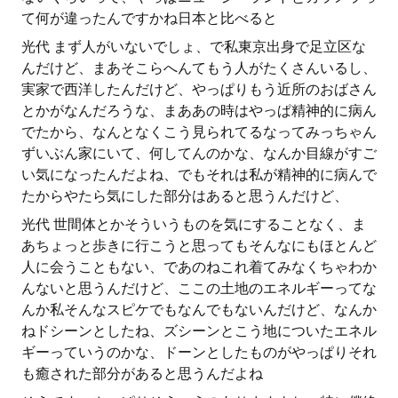
て何が違ったんですかね日本と比べると
光代 まず人がいないでしょ、で私東京出身で足立区な
んだけど、まあそこらへんてもう人がたくさんいるし、
実家で西洋したんだけど、やっぱりもう近所のおばさん
とかがなんだろうな、まああの時はやっぱ精神的に病ん
でたから、なんとなくこう見られてるなってみっちゃん
ずいぶん家にいて、何してんのかな、なんか目線がすご
い気になったんだよね、でもそれは私が精神的に病んで
たからやたら気にした部分はあると思うんだけど、
光代 世間体とかそういうものを気にすることなく、ま
あちょっと歩きに行こうと思ってもそんなにもほとんど
人に会うこともない、であのねこれ着てみなくちゃわか
んないと思うんだけど、ここの土地のエネルギーってな
んか私そんなスピケでもなんでもないんだけど、なんか
ねドシーンとしたね、ズシーンとこう地についたエネル
ギーっていうのかな、ドーンとしたものがやっぱりそれ
も癒された部分があると思うんだよね