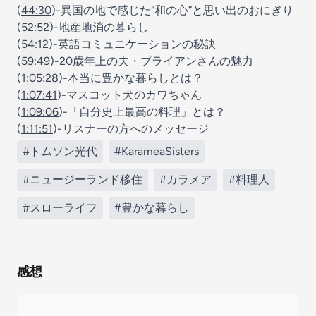
(
44:30
)-異国の地で感じた“和の心”と思い出のおにぎり
(
52:52
)-地産地消の暮らし
(
54:12
)-英語コミュニケーションの秘訣
(
59:49
)-20歳年上の夫・ブライアンさんの魅力
(
1:05:28
)-本当に豊かな暮らしとは？
(
1:07:41
)-マスコット犬のカワちゃん
(
1:09:06
)-「自分史上最高の料理」とは？
(
1:11:51
)-リスナーの方へのメッセージ
#トムソン光代
#KarameaSisters
#ニュージーランド移住
#カラメア
#料理人
#スローライフ
#豊かな暮らし
感想