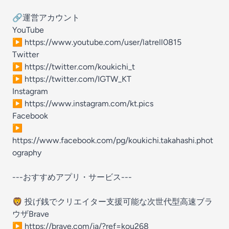
🔗運営アカウント
YouTube
▶︎ https://www.youtube.com/user/latrell0815
Twitter
▶︎ https://twitter.com/koukichi_t
▶︎ https://twitter.com/IGTW_KT
Instagram
▶︎ https://www.instagram.com/kt.pics
Facebook
‬▶︎
https://www.facebook.com/pg/koukichi.takahashi.phot
ography
---おすすめアプリ・サービス---
🦁 投げ銭でクリエイター支援可能な次世代型高速ブラ
ウザBrave
▶︎ https://brave.com/ja/?ref=kou268