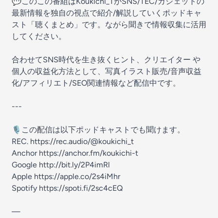
💬このこの番組はKoukichi_TがSNS/TEC/ガジェットの
最新情報を独自の視点で紹介/解説していくポッドキャ
スト「聴くまとめ」です。ながら聞きで情報収集に活用
してください。
合わせてSNS時代を生き抜くヒント、クリエイター や
個人の収益化方法として、写真イラスト販売/音声収益
化/アフィリエト/SEO関連情報など配信中です。
---
🎙この配信は以下ポッドキャストでも聞けます。
REC. https://rec.audio/@koukichi_t
Anchor https://anchor.fm/koukichi-t
Google http://bit.ly/2P4imRl
Apple https://apple.co/2s4iMhr
Spotify https://spoti.fi/2sc4cEQ
—