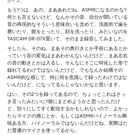
が1つ。
もう1つは、あの、まああれだね、ASMRになるのかな?
何とも言えないけど、なんかその音、自分が聞いている
音の再現的なそういう意味合いも含めて、洗面所で歯を
磨いたり、髭をとったり、顔を洗ったり、みたいなのを
TASCAM DR-07X置いて、そのまま録音してみました。
そしたら、そのね、まあその奥行きとか手前にあるとか
っていう音の変化はまあわかんないんだけど、まあ左右
の音の動きとかは入るし、そんなにそこに特化した形で
録れてるわけではないんだけど、でもなんか結構その
ASMR的な感じで、特に何を意識して録ったわけではな
いんだけど、になってるんじゃないかなと思います。
はい、その2つを録ってあるので、ちょっとこれはさっ
き言ったみたいに1個にまとめようかと思ったんだけ
ど、別々にしてすぐ配信するかもしれないので、よかっ
たらマイクの感じとか、もしくはASMRバイノーラル興
味ある方。バイノーラルではないんだけどね、実際はた
だ普通のマイクを使ってるから。