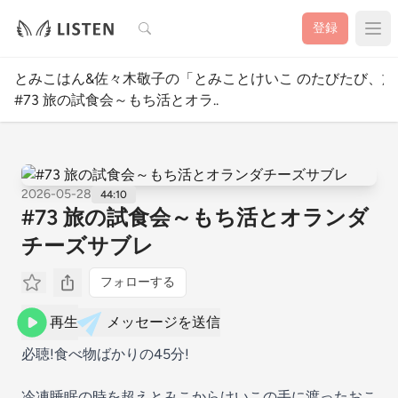
検索
登録
とみこはん&佐々木敬子の「とみことけいこ のたびたび、旅
#73 旅の試食会～もち活とオラ..
2026-05-28
44:10
#73 旅の試食会～もち活とオランダ
チーズサブレ
フォローする
再生
メッセージを送信
必聴!食べ物ばかりの45分!
冷凍睡眠の時を超えとみこからけいこの手に渡ったおこ