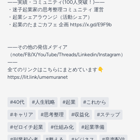
――実績・コミュニティ(100人突破！)――
・迷子起業家の思考整理コミュニティ 運営
・起業シェアラウンジ（活動シェア）
・起業のたまごカフェ 企画 https://x.gd/E9F9b
――その他の発信メディア
（note/FB/X/YouTube/Threads/Linkedin/Instagram）
――
全てのリンクはこちらにまとめています👇
https://lit.link/umemuranet
#40代
#人生戦略
#起業
#これから
#キャリア
#思考整理
#収益化
#ステップ
#ゼロイチ起業
#仕組み化
#起業準備
#副業初心者
#整える
#ビジネス
#音声配信