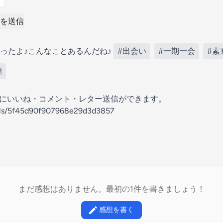
を送信
ったよ♪こんなことあるんだね♪
#出会い
#一期一会
#素
顔
の放送にいいね・コメント・レター送信ができます。
nels/5f45d90f907968e29d3d3857
まだ感想はありません。最初の1件を書きましょう！
感想を書く