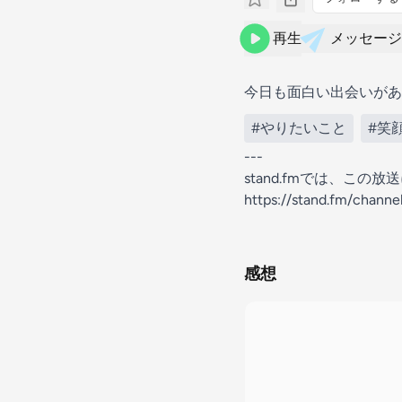
再生
メッセージ
今日も面白い出会いがあ
#やりたいこと
#笑
---
stand.fmでは、こ
https://stand.fm/chan
感想