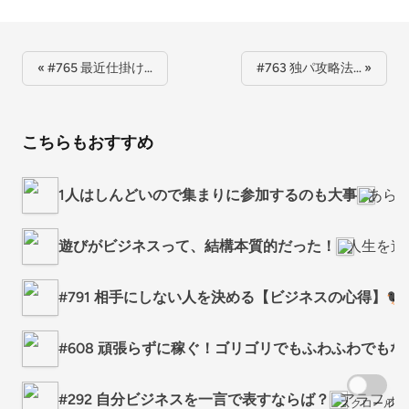
« #765 最近仕掛け…
#763 独パ攻略法… »
こちらもおすすめ
1人はしんどいので集まりに参加するのも大事
あら
遊びがビジネスって、結構本質的だった！
人生を遊
#791 相手にしない人を決める【ビジネスの心得】🐦‍⬛
#608 頑張らずに稼ぐ！ゴリゴリでもふわふわでも
#292 自分ビジネスを一言で表すならば？
アラフォ
スクロール