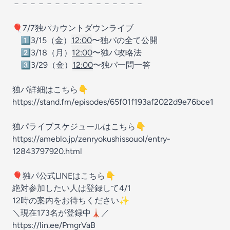
－－－－－－－－－－－－－－－－
🎈7/7独パカウントダウンライブ
1️⃣3/15（金）
12:00
〜独パの全て公開
2️⃣3/18（月）
12:00
〜独パ攻略法
3️⃣3/29（金）
12:00
〜独パ一問一答
独パ詳細はこちら👇
https://stand.fm/episodes/65f01f193af2022d9e76bce1
独パライブスケジュールはこちら👇
https://ameblo.jp/zenryokushissouol/entry-
12843797920.html
🎈独パ公式LINEはこちら👇
絶対参加したい人は登録して4/1
12時の案内をお待ちください✨
＼現在173名が登録中🗼／
https://lin.ee/PmgrVaB