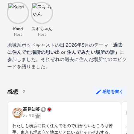
Kaori
スギちゃん
Host
Host
地域系ポッドキャストの日 2026年5月のテーマ「
過去
に住んでた場所の思い出 or 住んでみたい場所の話」
に
参加しました。それぞれの過去に住んだ場所でのエピソ
ードを語りました。
感想
2
感想を書く
高見知英
2ヶ月前
わたしも横浜に長く住んでるので山がないところは苦
水
手。東京も埋め立て地エリアにいるとそわそわする。
わ