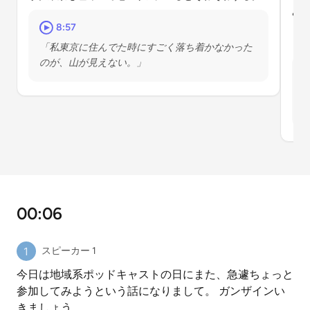
あ
し
8:57
も
「私東京に住んでた時にすごく落ち着かなかった
のが、山が見えない。」
00:06
スピーカー 1
今日は地域系ポッドキャストの日にまた、急遽ちょっと
参加してみようという話になりまして。 ガンザインい
きましょう。