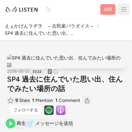
検索
登録
えぇかげんラヂヲ ～古民家パラダイス～
SP4 過去に住んでいた思い出、..
2026-05-21
33:22
SP4 過去に住んでいた思い出、住ん
でみたい場所の話
9
Stars
1
Mention
1
Comment
フォローする
再生
メッセージを送信