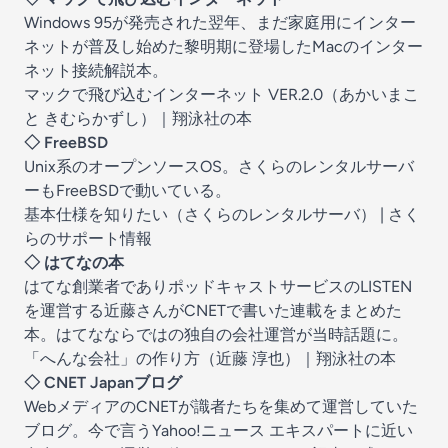
Windows 95が発売された翌年、まだ家庭用にインター
ネットが普及し始めた黎明期に登場したMacのインター
ネット接続解説本。
マックで飛び込むインターネット VER.2.0（あかいまこ
と きむらかずし）｜翔泳社の本
◇ FreeBSD
Unix系のオープンソースOS。さくらのレンタルサーバ
ーもFreeBSDで動いている。
基本仕様を知りたい（さくらのレンタルサーバ） | さく
らのサポート情報
◇ はてなの本
はてな創業者でありポッドキャストサービスのLISTEN
を運営する近藤さんがCNETで書いた連載をまとめた
本。はてなならではの独自の会社運営が当時話題に。
「へんな会社」の作り方（近藤 淳也）｜翔泳社の本
◇ CNET Japanブログ
WebメディアのCNETが識者たちを集めて運営していた
ブログ。今で言うYahoo!ニュース エキスパートに近い