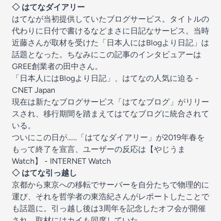
◇ はてなダイアリー
はてなが当初提供していたブログサービス。タイトルの
代わりに日付で書けるなどまさに日記なサービス。当時
近藤さんが取材を受けた「日本人にはBlogより日記」は
話題となった。ちなみにこの記事のインタビュアーは
GREE創業者の田中さん。
「日本人にはBlogより日記」、はてなの人気に迫る -
CNET Japan
現在は新たなブログサービス「はてなブログ」がリリー
スされ、移行期間を踏まえてはてなブログに統合されて
いる。
ついにこの日が……「はてなダイアリー」が2019年春を
もって終了を宣言、ユーザーの反応は【やじうま
Watch】 - INTERNET Watch
◇ はてな引っ越し
京都から東京への移転でサーバーを自分たちで物理的に
運び、それを哲学者の東浩紀さんがレポートしたことで
も話題に。引っ越し後は3周年を記念したオフ会が開催
され、取材にはカイも同席していた。