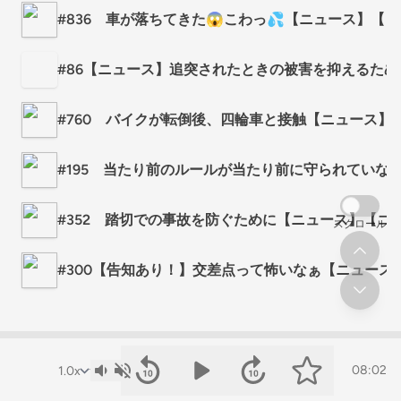
#836 車が落ちてきた😱こわっ💦【ニュース】【
#86【ニュース】追突されたときの被害を抑えるため
#760 バイクが転倒後、四輪車と接触【ニュース】
#195 当たり前のルールが当たり前に守られていな
#352 踏切での事故を防ぐために【ニュース】【コ
スクロール
#300【告知あり！】交差点って怖いなぁ【ニュース
08:02