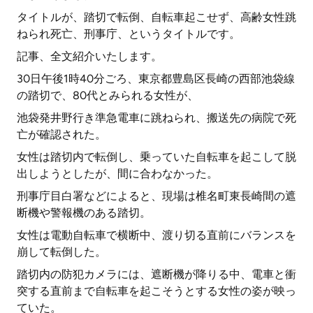
タイトルが、踏切で転倒、自転車起こせず、高齢女性跳
ねられ死亡、刑事庁、というタイトルです。
記事、全文紹介いたします。
30日午後1時40分ごろ、東京都豊島区長崎の西部池袋線
の踏切で、80代とみられる女性が、
池袋発井野行き準急電車に跳ねられ、搬送先の病院で死
亡が確認された。
女性は踏切内で転倒し、乗っていた自転車を起こして脱
出しようとしたが、間に合わなかった。
刑事庁目白署などによると、現場は椎名町東長崎間の遮
断機や警報機のある踏切。
女性は電動自転車で横断中、渡り切る直前にバランスを
崩して転倒した。
踏切内の防犯カメラには、遮断機が降りる中、電車と衝
突する直前まで自転車を起こそうとする女性の姿が映っ
ていた。