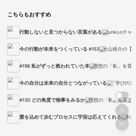
こちらもおすすめ
行動しないと見つからない言葉がある
Junko.oチ
今の行動が未来をつくっている #153
大山裕介の【いつも
#196 私がずっと救われていた本
理想の「私」を育て
今の自分は未来の自分とつながっている
「学びの音
#130 どの角度で物事をみるか
理想の「私」を育てる
スクロール
愛を込めて歩むプロセスに宇宙は応えてくれる
本来