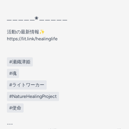
╴ ╴ ╴ ╴ ╴❀ ╴ ╴ ╴ ╴ ╴
活動の最新情報✨
https://lit.link/healinglife
#瀬織津姫
#魂
#ライトワーカー
#NatureHealingProject
#使命
---