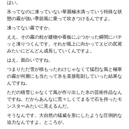
はい。
氷ってなのに凍っていない華麗極水滴っていう特殊な状
態の霧が強い季節風に乗って吹きつけるんですよ。
凍ってない霧ですか。
ええ。その霧の粒が建物や看板にぶつかった瞬間にパチ
ッと凍りつくんです。それが風上に向かってエビの尻尾
みたいにどんどん成長していくんですよ。
はえ。面白いですね。
つまりただ雪が積もったわけじゃなくて猛烈な風と極寒
の霧が何層にも当たって氷を直接彫刻していった結果な
んですね。
ただの積雪じゃなくて風が作り出した氷の芸術作品なん
ですね。だからあんなに荒々しくてまるで石を持ったモ
ンスターみたいに見えるんだ。
そうなんです。大自然の猛威を形にしたような圧倒的な
迫力なんですよ。ところが。