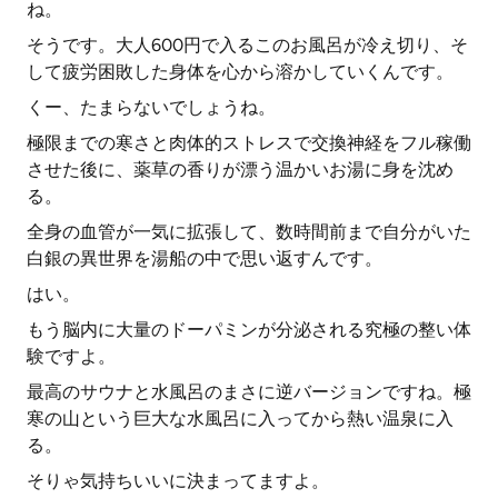
ね。
そうです。大人600円で入るこのお風呂が冷え切り、そ
して疲労困敗した身体を心から溶かしていくんです。
くー、たまらないでしょうね。
極限までの寒さと肉体的ストレスで交換神経をフル稼働
させた後に、薬草の香りが漂う温かいお湯に身を沈め
る。
全身の血管が一気に拡張して、数時間前まで自分がいた
白銀の異世界を湯船の中で思い返すんです。
はい。
もう脳内に大量のドーパミンが分泌される究極の整い体
験ですよ。
最高のサウナと水風呂のまさに逆バージョンですね。極
寒の山という巨大な水風呂に入ってから熱い温泉に入
る。
そりゃ気持ちいいに決まってますよ。