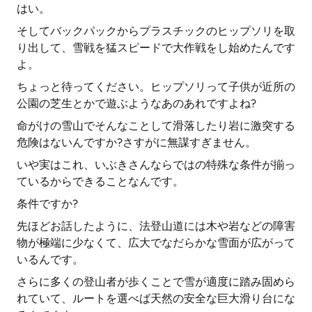
はい。
そしてバックパックからプラスチックのヒップソリを取
り出して、雪戦を猛スピードで大作戦をし始めたんです
よ。
ちょっと待ってください。ヒップソリって子供が近所の
公園の芝生とかで遊ぶようなあのあれですよね?
命がけの雪山でそんなことして滑落したり岩に激突する
危険はないんですか?さすがに無謀すぎません。
いや実はこれ、いぶきさんならではの特殊な条件が揃っ
ているからできることなんです。
条件ですか?
先ほどお話したように、法登山道には木や岩などの障害
物が極端に少なくて、広大でなだらかな雪面が広がって
いるんです。
さらに多くの登山者が歩くことで雪が適度に踏み固めら
れていて、ルートを選べば天然の安全な巨大滑り台にな