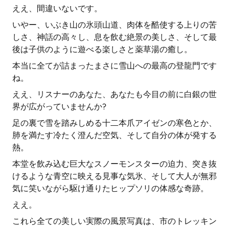
ええ、間違いないです。
いやー、いぶき山の氷頭山道、肉体を酷使する上りの苦
しさ、神話の高々し、息を飲む絶景の美しさ、そして最
後は子供のように遊べる楽しさと薬草湯の癒し。
本当に全てが詰まったまさに雪山への最高の登龍門です
ね。
ええ、リスナーのあなた、あなたも今目の前に白銀の世
界が広がっていませんか?
足の裏で雪を踏みしめる十二本爪アイゼンの寒色とか、
肺を満たす冷たく澄んだ空気、そして自分の体が発する
熱。
本堂を飲み込む巨大なスノーモンスターの迫力、突き抜
けるような青空に映える見事な気氷、そして大人が無邪
気に笑いながら駆け通りたヒップソリの体感な奇跡。
ええ。
これら全ての美しい実際の風景写真は、市のトレッキン