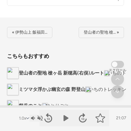
« 伊勢山上 飯福田…
登山者の聖地 槍… »
こちらもおすすめ
スクロール
登山者の聖地 槍ヶ岳 新穂高(右俣)ルート
いちのトレッ
ミツマタ浮かぶ幽玄の森 野登山
いちのトレッキングLI
剱岳のこと
ひとりごと。
21:07
背比べに負けた尾張富士の山頂に小石を届けよう！