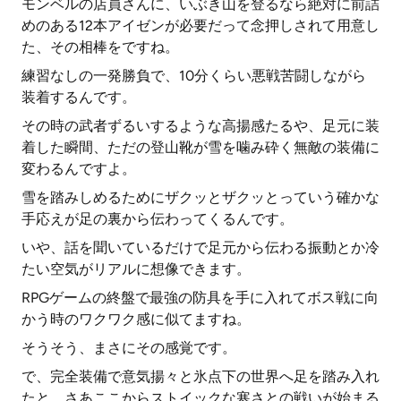
モンベルの店員さんに、いぶき山を登るなら絶対に前詰
めのある12本アイゼンが必要だって念押しされて用意し
た、その相棒をですね。
練習なしの一発勝負で、10分くらい悪戦苦闘しながら
装着するんです。
その時の武者ずるいするような高揚感たるや、足元に装
着した瞬間、ただの登山靴が雪を噛み砕く無敵の装備に
変わるんですよ。
雪を踏みしめるためにザクッとザクッとっていう確かな
手応えが足の裏から伝わってくるんです。
いや、話を聞いているだけで足元から伝わる振動とか冷
たい空気がリアルに想像できます。
RPGゲームの終盤で最強の防具を手に入れてボス戦に向
かう時のワクワク感に似てますね。
そうそう、まさにその感覚です。
で、完全装備で意気揚々と氷点下の世界へ足を踏み入れ
たと、さあここからストイックな寒さとの戦いが始まる