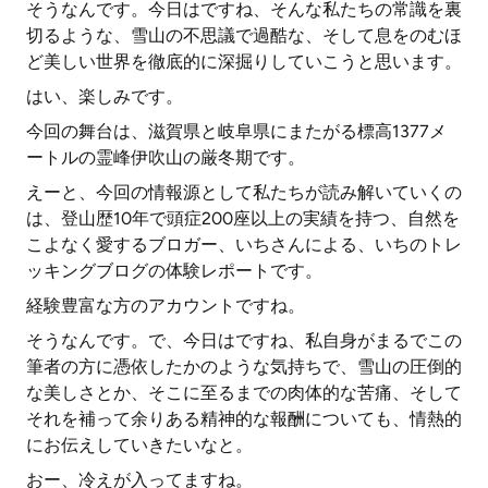
そうなんです。今日はですね、そんな私たちの常識を裏
切るような、雪山の不思議で過酷な、そして息をのむほ
ど美しい世界を徹底的に深掘りしていこうと思います。
はい、楽しみです。
今回の舞台は、滋賀県と岐阜県にまたがる標高1377メ
ートルの霊峰伊吹山の厳冬期です。
えーと、今回の情報源として私たちが読み解いていくの
は、登山歴10年で頭症200座以上の実績を持つ、自然を
こよなく愛するブロガー、いちさんによる、いちのトレ
ッキングブログの体験レポートです。
経験豊富な方のアカウントですね。
そうなんです。で、今日はですね、私自身がまるでこの
筆者の方に憑依したかのような気持ちで、雪山の圧倒的
な美しさとか、そこに至るまでの肉体的な苦痛、そして
それを補って余りある精神的な報酬についても、情熱的
にお伝えしていきたいなと。
おー、冷えが入ってますね。