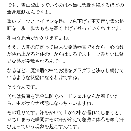
でも、雪山登山っていうのは本当に想像を絶するほどの
全身運動なんですよ。
重いブーツとアイゼンを足にぶら下げて不安定な雪の斜
面を一歩一歩太ももを高く上げて登っていくわけです。
相当な負荷がかかりますよね。
ええ、人間の筋肉って巨大な発熱器官ですから、心拍数
が跳ね上がると体の中からはまるでストーブみたいに猛
烈な熱が発散されるんです。
なるほど、魔法瓶の中でお湯をグラグラと沸かし続けて
いるような状態になるわけですね。
そうなんです。
それは負荷を完全に防ぐハードシェルなんか着ていた
ら、中がサウナ状態になっちゃいますね。
その通りです。汗をかいて上がの中が濡れてしまうと、
立ち止まった瞬間にその汗が冷えて急激に体温を奪う汗
びえっていう現象を起こすんです。