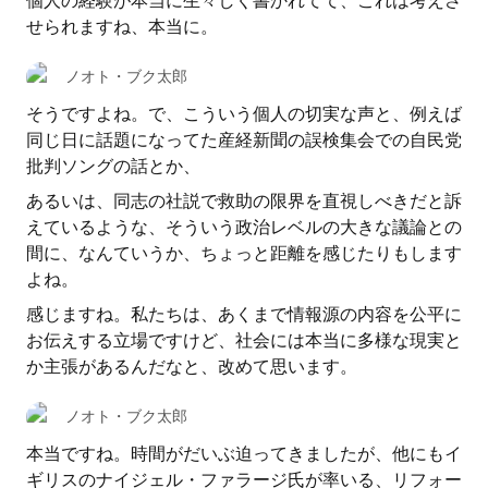
個人の経験が本当に生々しく書かれてて、これは考えさ
せられますね、本当に。
ノオト・ブク太郎
そうですよね。で、こういう個人の切実な声と、例えば
同じ日に話題になってた産経新聞の誤検集会での自民党
批判ソングの話とか、
あるいは、同志の社説で救助の限界を直視しべきだと訴
えているような、そういう政治レベルの大きな議論との
間に、なんていうか、ちょっと距離を感じたりもします
よね。
感じますね。私たちは、あくまで情報源の内容を公平に
お伝えする立場ですけど、社会には本当に多様な現実と
か主張があるんだなと、改めて思います。
ノオト・ブク太郎
本当ですね。時間がだいぶ迫ってきましたが、他にもイ
ギリスのナイジェル・ファラージ氏が率いる、リフォー