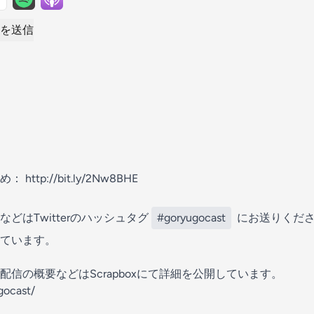
を送信
tp://bit.ly/2Nw8BHE
どはTwitterのハッシュタグ
#goryugocast
にお送りください
ています。
信の概要などはScrapboxにて詳細を公開しています。
gocast/