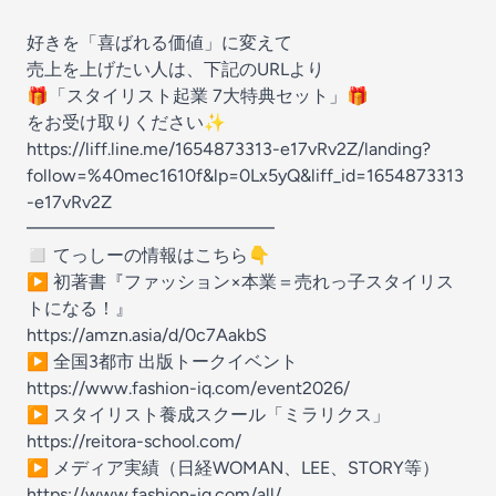
好きを「喜ばれる価値」に変えて
売上を上げたい人は、下記のURLより
🎁「スタイリスト起業 7大特典セット」🎁
をお受け取りください✨
https://liff.line.me/1654873313-e17vRv2Z/landing?
follow=%40mec1610f&lp=0Lx5yQ&liff_id=1654873313
-e17vRv2Z
━━━━━━━━━━━━━━
◻️ てっしーの情報はこちら👇
▶ 初著書『ファッション×本業＝売れっ子スタイリス
トになる！』
https://amzn.asia/d/0c7AakbS
▶ 全国3都市 出版トークイベント
https://www.fashion-iq.com/event2026/
▶ スタイリスト養成スクール「ミラリクス」
https://reitora-school.com/
▶ メディア実績（日経WOMAN、LEE、STORY等）
https://www.fashion-iq.com/all/