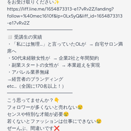
をお受け取りください✨
https://liff.line.me/1654873313-e17vRv2Z/landing?
follow=%40mec1610f&lp=0Lx5yQ&liff_id=1654873313
-e17vRv2Z
━━━━━━━━━━━━━━
◻️ 受講生の実績
・「私には無理…」と言っていたOLが → 自宅サロン満
席へ
・50代未経験女性が → 企業2社と年間契約
・副業スタートの女性が → 本業超えを実現
・アパレル業界無縁
→経営者のブランディング
etc...（全国に170名以上！）
━━━━━━━━━━━━━━
こう思ってませんか？👇
フォロワーが多くないと売れない😢
センスや特別な才能が必要😢
若くないとファッションは仕事にできない😢
ぜーんぶ、間違いです❌