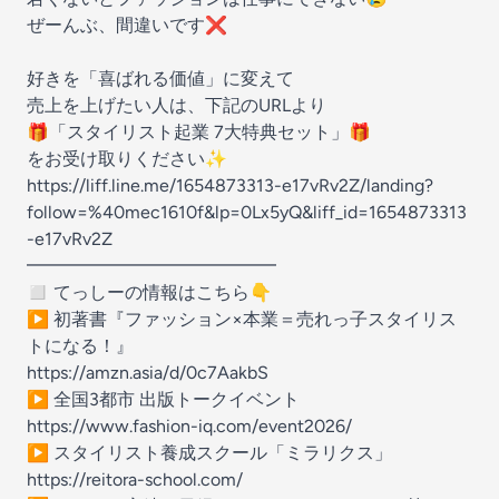
ぜーんぶ、間違いです❌
好きを「喜ばれる価値」に変えて
売上を上げたい人は、下記のURLより
🎁「スタイリスト起業 7大特典セット」🎁
をお受け取りください✨
https://liff.line.me/1654873313-e17vRv2Z/landing?
follow=%40mec1610f&lp=0Lx5yQ&liff_id=1654873313
-e17vRv2Z
━━━━━━━━━━━━━━
◻️ てっしーの情報はこちら👇
▶ 初著書『ファッション×本業＝売れっ子スタイリス
トになる！』
https://amzn.asia/d/0c7AakbS
▶ 全国3都市 出版トークイベント
https://www.fashion-iq.com/event2026/
▶ スタイリスト養成スクール「ミラリクス」
https://reitora-school.com/