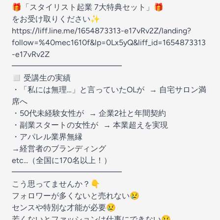
🎁「スタイリスト起業 7大特典セット」🎁
をお受け取りください✨
https://liff.line.me/1654873313-e17vRv2Z/landing?
follow=%40mec1610f&lp=0Lx5yQ&liff_id=1654873313
-e17vRv2Z
━━━━━━━━━━━━━━
◻️ 受講生の実績
・「私には無理…」と言っていたOLが → 自宅サロン満
席へ
・50代未経験女性が → 企業2社と年間契約
・副業スタートの女性が → 本業超えを実現
・アパレル業界無縁
→経営者のブランディング
etc...（全国に170名以上！）
━━━━━━━━━━━━━━
こう思ってませんか？👇
フォロワーが多くないと売れない😢
センスや特別な才能が必要😢
若くないとファッションは仕事にできない😢