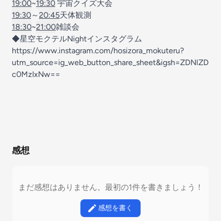
19:00
~
19:30
宇宙クイズ大会
19:30
～
20:45
天体観測
18:30
~
21:00
雑談会
◆星空モクテルNightインスタグラム
https://www.instagram.com/hosizora_mokuteru?
utm_source=ig_web_button_share_sheet&igsh=ZDNlZD
c0MzIxNw==
感想
まだ感想はありません。最初の1件を書きましょう！
感想を書く