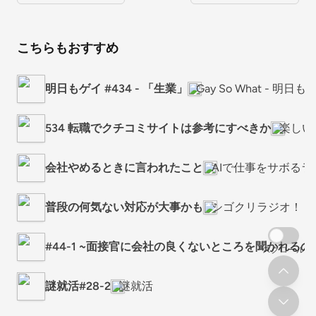
こちらもおすすめ
明日もゲイ #434 - 「生業」
Gay So What - 明日も
534 転職でクチコミサイトは参考にすべきか
楽しい
会社やめるときに言われたこと
AIで仕事をサボるラ
普段の何気ない対応が大事かも
シゴクリラジオ！
#44-1 ~面接官に会社の良くないところを聞かれるの
スクロール
謎就活#28-2
謎就活