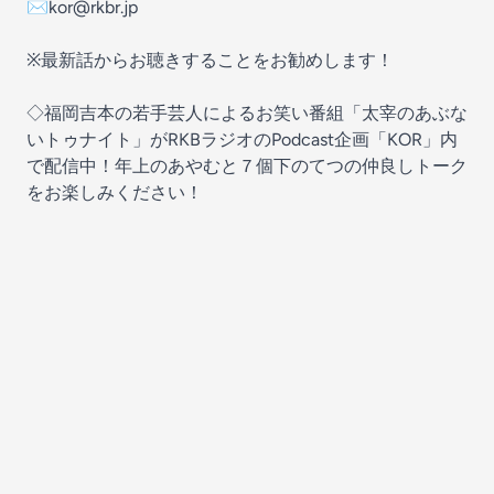
✉kor@rkbr.jp
※最新話からお聴きすることをお勧めします！
◇福岡吉本の若手芸人によるお笑い番組「太宰のあぶな
いトゥナイト」がRKBラジオのPodcast企画「KOR」内
で配信中！年上のあやむと７個下のてつの仲良しトーク
をお楽しみください！