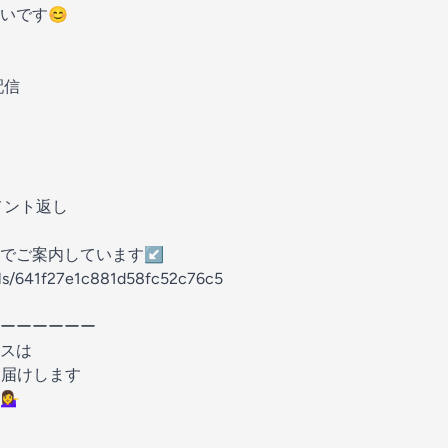
いです😊
配信
メント返し
でご案内しています↙️
els/641f27e1c881d58fc52c76c5
ーーーーーー
スは
お届けします
♀️