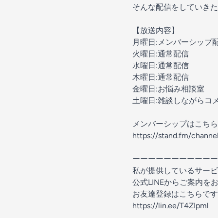
そんな配信をしていきた
【放送内容】
月曜日:メンバーシップ
火曜日:通常配信
水曜日:通常配信
木曜日:通常配信
金曜日:お悩み相談室
土曜日:雑談しながらコ
メンバーシップはこちら
https://stand.fm/chann
ーーーーーーーーーーー
私が提供しているサービ
公式LINEからご案内を
お友達登録はこちらです💁‍
https://lin.ee/T4ZIpml