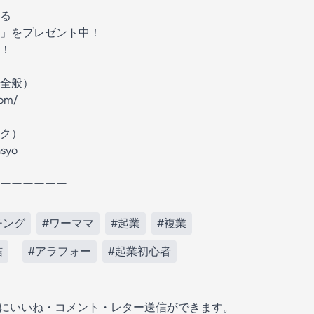
る
」をプレゼント中！
！
全般）
com/
ク）
asyo
ーーーーーー
チング
#ワーママ
#起業
#複業
信
#アラフォー
#起業初心者
の放送にいいね・コメント・レター送信ができます。