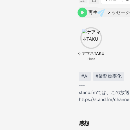
再生
メッセージ
ケアマネTAKU
Host
#AI
#業務効率化
---
stand.fmでは、こ
https://stand.fm/chan
感想