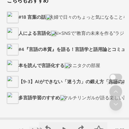
こちらもおすすめ
#18 言葉の話
夫婦で日々のちょっと気になることを
人による言語化
AI×SNSで"教育の未来を作る"ラジオ
#4『言語の本質』を語る！言語学と語用論とコミュ
本を読んで言語化する
タニタクの部屋
【9-3】AIができない「迷う力」の鍛え方「言語の本
スクロール
多言語学習のすすめ
マルチリンガルが語る楽しい語