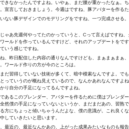
できなかったんですよね。いやぁ、まだ腰が重かったなぁ。ち
。宣言しておきましょう。今週はですね、豚アバターを作るた
いない豚デザインでのモデリングをですね、一つ完成させる。
じゃあ先週何やってたのかっていうと、Cって言えばですね、
ワールドを作っているんですけど、それのアップデートをです
ていう感じですね。
ね、昨日配信した内容の通りなんですけども、まぁまぁまぁ、
。ワールド作りの方が今のところは。
まだ習得していない技術が多くて、暗中模索なんですよ。でも
とっていうのが概ね見えているので、なんかあれなんですよね
かり自分の手足になってるんですよね。
であるこのブレンダー、アバターを作るために僕はブレンダー
全然僕の手足になっていないというか、まだまだあの、習熟で
る方にちょっと傾いちゃうんだよな、僕の意識が。これ良くな
中していきたいと思います。
、最近の、最近なんかあの、上がった成果みたいなものも報告