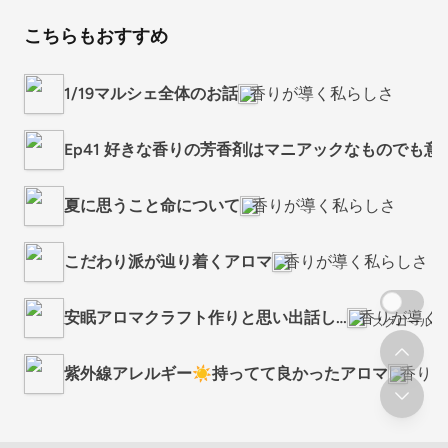
こちらもおすすめ
1/19マルシェ全体のお話
香りが導く私らしさ
Ep41 好きな香りの芳香剤はマニアックなものでも意
夏に思うこと命について
香りが導く私らしさ
こだわり派が辿り着くアロマ
香りが導く私らしさ
安眠アロマクラフト作りと思い出話し…
香りが導く
スクロール
紫外線アレルギー☀️持ってて良かったアロマ
香りが