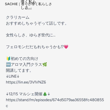
SACHIE｜香りが導く私らしさ
Host
クラリカーム
おすすめしちゃうぞって話しです。
女性らしさ、ゆらぎ世代に…
フェロモンだだもれちゃうかも⁉️💗
🔰初めての方向け
🆓アロマ入門クラス🌿
開講してます。
↓LINE↓
https://lin.ee/3VIVNZ6
↓12/15 マルシェ開催🎄↓
https://stand.fm/episodes/674d5079aa36558fc480855
c