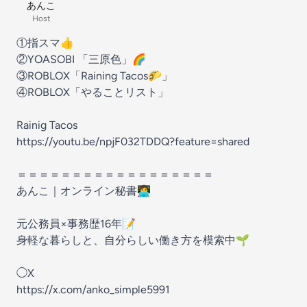
あんこ
Host
①指スマ👍
②YOASOBI 「三原色」🌈
③ROBLOX「Raining Tacos🌮」
④ROBLOX「やることリスト」
Rainig Tacos
https://youtu.be/npjF032TDDQ?feature=shared
＝＝＝＝＝＝＝＝＝＝＝＝＝＝＝＝＝＝
あんこ｜オンライン秘書👩‍💻
元公務員×事務歴16年📝
身軽な暮らしと、自分らしい働き方を模索中🌱
◯X
https://x.com/anko_simple5991