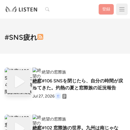
検索
登録
#SNS疲れ
絶望の窓際族
絶窓#106 SNSを閉じたら、自分の時間が戻
ってきた。灼熱の夏と窓際族の近況報告
Jul 27, 2026
絶望の窓際族
絶窓#102 窓際族の世界。九州は南じゃな