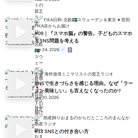
FIKA日和-北欧🇸🇪スウェーデン＆東京🇯🇵世田
谷からお届け
#09｜『スマホ脳』の警告。子どものスマホ
＆SNS問題を考える
Jan 24, 2026
海外放浪ミニマリストの貧乏ラジオ
SNSで生きづらさを感じる理由。なぜ「ラー
メン美味しい」も言えなくなったのか?
Jan 10, 2026
助産師りおまるのからだとこころのまんなか
ラジオ
#33 SNSとの付き合い方