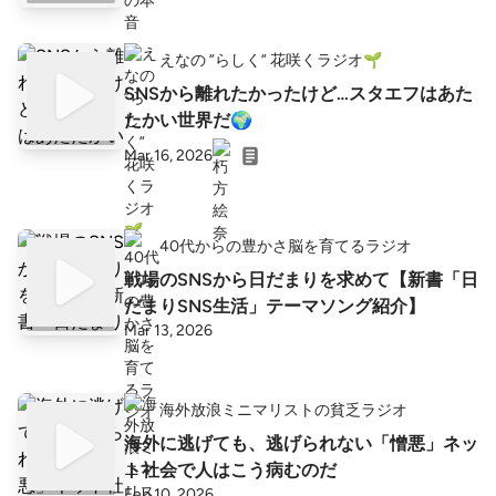
えなの ”らしく” 花咲くラジオ🌱
SNSから離れたかったけど…スタエフはあた
たかい世界だ🌍
Mar 16, 2026
40代からの豊かさ脳を育てるラジオ
戦場のSNSから日だまりを求めて【新書「日
だまりSNS生活」テーマソング紹介】
Mar 13, 2026
海外放浪ミニマリストの貧乏ラジオ
海外に逃げても、逃げられない「憎悪」ネッ
ト社会で人はこう病むのだ
Feb 10, 2026