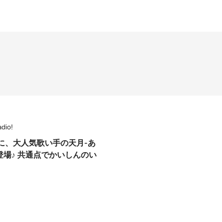
io!
に、大人気歌い手の天月-あ
登場♪ 共通点でかいしんのい