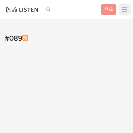
検索
登録
#089