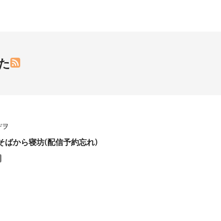
た
ヂヲ
るそばから寝坊(配信予約忘れ)