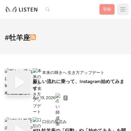
検索
登録
#牡羊座
本来の輝きへ 生き方アップデート
新しい流れに乗って、Instagram始めてみま
す♪
Apr 19, 2026
口伝の星読み
#21 牡羊座の「行動」や「始めてみる」を聞