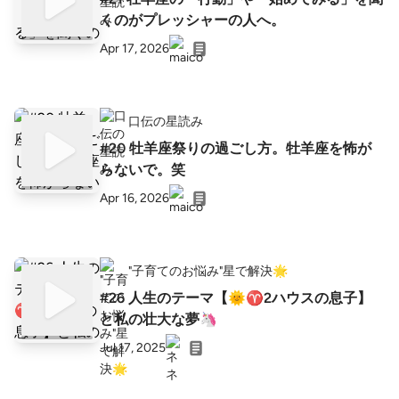
くのがプレッシャーの人へ。
Apr 17, 2026
口伝の星読み
#20 牡羊座祭りの過ごし方。牡羊座を怖が
らないで。笑
Apr 16, 2026
"子育てのお悩み"星で解決🌟
#26 人生のテーマ【🌞♈︎2ハウスの息子】
と私の壮大な夢🦄
Jul 17, 2025