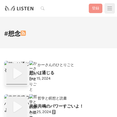
検索
登録
#想念
かーさんのひとりごと
想いは通じる
Sep 15, 2024
哲学と瞑想と読書
共振共鳴のパワーすごいよ！
Aug 25, 2024