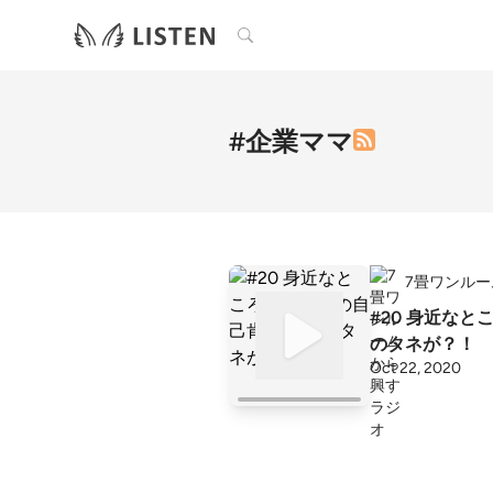
検索
#企業ママ
7畳ワンル
#20 身近な
のタネが？！
Oct 22, 2020