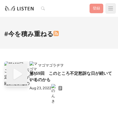
検索
登録
#今を積み重ねる
マゴマゴラヂヲ
第159回 このところ不定愁訴な日が続いて
いるのかも
Aug 23, 2022