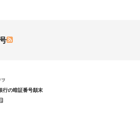
号
ヂヲ
ょ銀行の暗証番号顛末