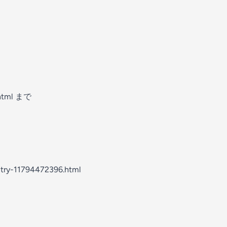
html まで
ry-11794472396.html