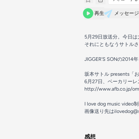
再生
メッセージ
5月29日放送分。今日
それにともなうサトルさ
JIGGER'S SONの2014年
坂本サトル present
6月27日、ベーカリー
http://www.afb.co.jp/o
I love dog music vi
画像送り先はilovedog@sak
感想