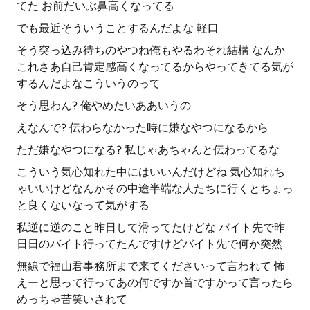
てた お前だいぶ鼻高くなってる
でも最近そういうことするんだよな 軽口
そう突っ込み待ちのやつね俺もやるわそれ結構 なんか
これさあ自己肯定感高くなってるからやってきてる気が
するんだよなこういうのって
そう思わん? 俺やめたいああいうの
えなんで? 伝わらなかった時に嫌なやつになるから
ただ嫌なやつになる? 私じゃあちゃんと伝わってるな
こういう気心知れた中にはいいんだけどね 気心知れち
ゃいいけどなんかその中途半端な人たちに行くとちょっ
と良くないなって気がする
私逆に逆のこと昨日して滑ってたけどな バイト先で昨
日日のバイト行ってたんですけどバイト先で何か突然
無線で福山君事務所まで来てくださいって言われて 怖
えーと思って行ってあの何ですか首ですかって言ったら
めっちゃ苦笑いされて