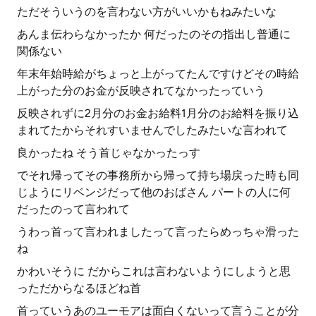
ただそういうのを言わない方がいいかもねみたいな
あんま伝わらなかったか 何だったのその指出し普通に
関係ない
年末年始時給がちょっと上がってたんですけどその時給
上がった分のお金が反映されてなかったっていう
反映されずに2月分のお金お給料1月分のお給料を振り込
まれてたからそれすいませんでしたみたいな言われて
良かったね そう首じゃなかったっす
でそれ帰ってその事務所から帰って持ち場戻った時も同
じようにリベンジだって他のおばさん パートの人に何
だったのって言われて
うわっ首って言われましたって言ったらめっちゃ滑った
ね
かわいそうに だからこれは言わないようにしようと思
っただからなるほどね首
首っていうあのユーモアは面白くないって言うことが分