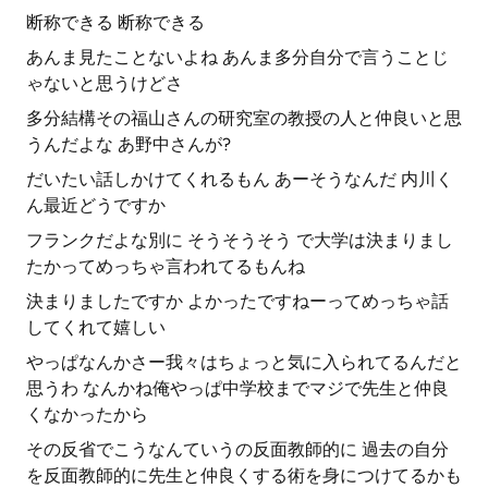
断称できる 断称できる
あんま見たことないよね あんま多分自分で言うことじ
ゃないと思うけどさ
多分結構その福山さんの研究室の教授の人と仲良いと思
うんだよな あ野中さんが?
だいたい話しかけてくれるもん あーそうなんだ 内川く
ん最近どうですか
フランクだよな別に そうそうそう で大学は決まりまし
たかってめっちゃ言われてるもんね
決まりましたですか よかったですねーってめっちゃ話
してくれて嬉しい
やっぱなんかさー我々はちょっと気に入られてるんだと
思うわ なんかね俺やっぱ中学校までマジで先生と仲良
くなかったから
その反省でこうなんていうの反面教師的に 過去の自分
を反面教師的に先生と仲良くする術を身につけてるかも