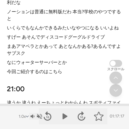
利だな
ノーションは普通に無料版だわ 本当?学校のやつでする
と
いくらでもなんかできるみたいなやつになる いいよね
すげー あそんでディスコードグーグルドライブ
まあアマペラとかあって あとなんかある?あるんですよ
サブスク
なにウォーターサーバーとか
スクロール
今回ご紹介するのはこちら
21:00
違うか 違うね えーちょっとわからんわ スポティファイ
です えー本当に俺今言おうとして
01:17:17
でもふけまんさんyoutubeあるし スポティファイは入ん
ないだろって思ったら