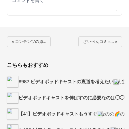
Your comment
« コンテンツの原…
ざいぺんコミュ… »
こちらもおすすめ
#987 ビデオポッドキャストの裏道を考えたい
人生
ビデオポッドキャストを伸ばすのに必要なのは◯◯だ
【41】ビデオポッドキャストもうすぐ
なのの🌈の