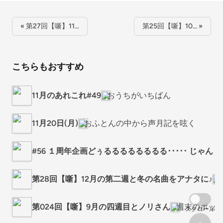
« 第27回【噺】11…
第25回【噺】10… »
こちらもおすすめ
11月のあれこれ#49
おうちがいちばん
11月20日(月)
おふとんの中から声月記を呟く
#56 １周年企画どぅるるるるるるるる･････ じゃん！
第28回【噺】12月の第二週と冬の名曲をアナタに♪
第024回【噺】9月の四週目とノリさん
週末のポッド
スクロール