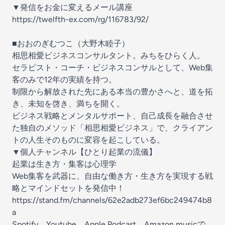
▼発信をお金に変えるメール講座
https://twelfth-ex.com/rg/116783/92/
■おおのぎむつこ（大野木睦子）
相思相愛ビジネスコンサルタント。みちをひらく人。
セラピスト・コーチ・ビジネスコンサルとして、Web集
客のみで12年の実績を持つ。
制限から解放された先にある本当の豊かさへと、道を拓
き、未知を啓き、満ちを開く。
ビジネス戦略とメンタルサポート、自己成長を融合させ
た独自のメソッド「相思相愛ビジネス」で、クライアン
トの人生そのものに変容を起こしている。
▼個人チャンネル【ひとり起業の流儀】
起業は生き方・集客は心理学
Web集客を武器に、自由な働き方・生き方を実現する戦
略とマインドセットを発信中！
https://stand.fm/channels/62e2adb273ef6bc249474b8
a
Spotify、Youtube、Apple Podcast、Amazon musicで