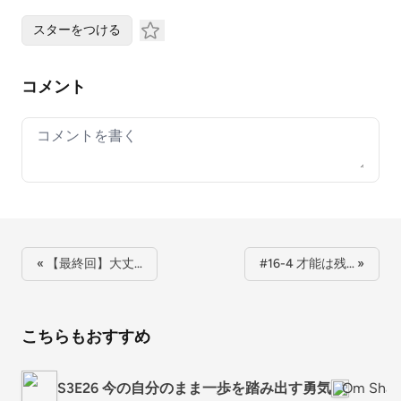
スターをつける
コメント
Your comment
« 【最終回】大丈…
#16-4 才能は残… »
こちらもおすすめ
S3E26 今の自分のまま一歩を踏み出す勇気
Om Sh