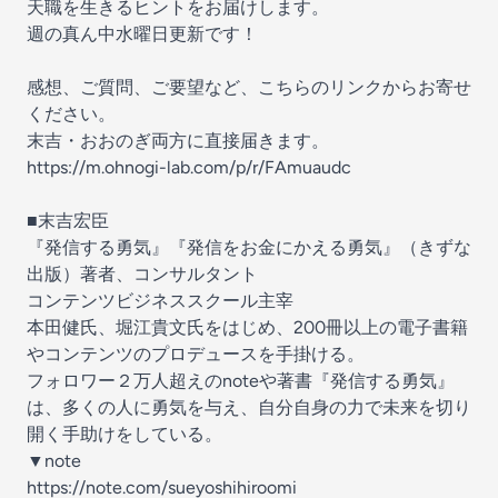
天職を生きるヒントをお届けします。
週の真ん中水曜日更新です！
感想、ご質問、ご要望など、こちらのリンクからお寄せ
ください。
末吉・おおのぎ両方に直接届きます。
https://m.ohnogi-lab.com/p/r/FAmuaudc
■末吉宏臣
『発信する勇気』『発信をお金にかえる勇気』（きずな
出版）著者、コンサルタント
コンテンツビジネススクール主宰
本田健氏、堀江貴文氏をはじめ、200冊以上の電子書籍
やコンテンツのプロデュースを手掛ける。
フォロワー２万人超えのnoteや著書『発信する勇気』
は、多くの人に勇気を与え、自分自身の力で未来を切り
開く手助けをしている。
▼note
https://note.com/sueyoshihiroomi