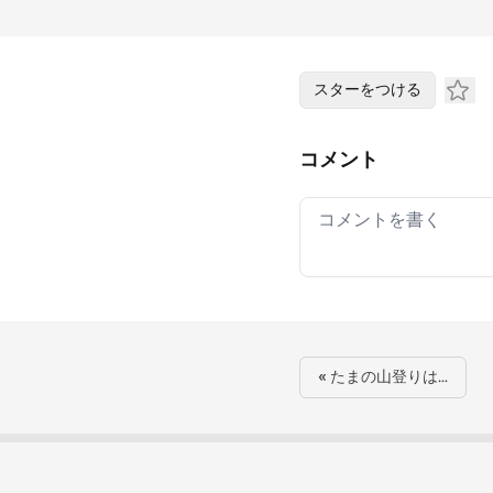
スターをつける
コメント
Your comment
« たまの山登りは…