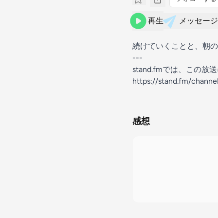
再生
メッセージ
続けていくことと、朝の
---
stand.fmでは、こ
https://stand.fm/chann
感想