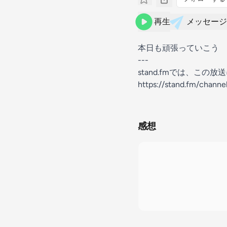
再生
メッセージ
本日も頑張っていこう
---
stand.fmでは、こ
https://stand.fm/chann
感想