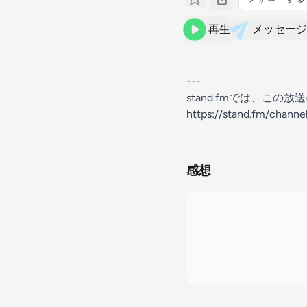
再生
メッセージ
---
stand.fmでは、こ
https://stand.fm/chan
感想