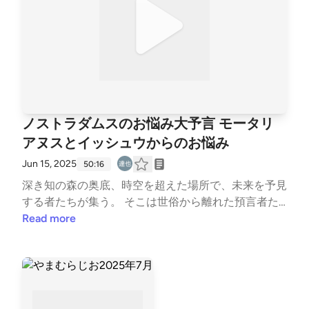
うしようかなあと特徴は手当たり次第人を襲うくらい
です ギチ完東京オフ会 関連リンクまとめ ギチの駅
（あなたの思い出の“駅”募集中） 好きなエピソードT
OP3 &amp; 合唱の替え歌 歌詞投稿フォーム 幹事会no
te（イベント情報随時更新中）
ノストラダムスのお悩み大予言 モータリ
アヌスとイッシュウからのお悩み
Jun 15, 2025
50:16
深き知の森の奥底、時空を超えた場所で、未来を予見
する者たちが集う。 そこは世俗から離れた預言者た
ちの聖域。 ここから見習い預言者たちが、人々の悩
Read more
み、苦しみ、渇望から、あなたと世界の未来を照らし
ます。オープニングボイス：予言者 冥呼 モータリア
ヌスさんからのお悩み仕事でどのように話したらいい
のかわからない。取引先などとの雑談や取引につい
て、何もかも話せない。営業なのに営業できない。