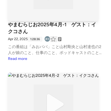
やまむらじお2025年4月-1 ゲスト：イ
クコさん
Apr 22, 2025
1:28:36
この番組は「みおパパ」こと山村剛央と山村達也の2
人が娘のこと、仕事のこと、ポッドキャストのことな
どを適当に話をします。月一ペースで更新していく予
Read more
定の、のんびり番組です。ゲスト「イクコさん」イク
コさんXアカウントhttps://x.com/Iva_colorado?t=zG6
eLl6kfpzsV0poxPdICw&amp;s=09スターシード氣功
師のスピリチュアルラジオhttps://open.spotify.com/s
how/4yy9Lsej4Sv4hvgf5Wzdfv?si=UtespMYPSPurk5
bP7tu9aQ踊る氣功師のvlogラヂオhttps://open.spotif
y.com/show/6cSx8CePnyasggNGl5fgXE?si=mI3HSV
SuScW6EgYV_rgFDQ やまむらじおSpotifyプレイリ