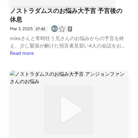
ノストラダムスのお悩み大予言 予言後の
休息
Mar 3, 2025
27:42
mikeさんと常時狂う兄さんのお悩みからの予言を終
え、少し緊張が解けた預言者見習い4人の会話をお届
けします。
Read more