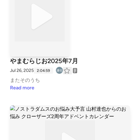
イッシュウさんからのお悩みいまニンゲン住民票が2
93枚あるのですが1000枚いくにはなにしたらいいで
すか？？？ ギチ完東京オフ会 関連リンクまとめギチ
の駅（あなたの思い出の“駅”募集中）好きなエピソー
ドTOP3 &amp; 合唱の替え歌 歌詞投稿フォーム幹事会
note（イベント情報随時更新中）
やまむらじお2025年7月
Jul 26, 2025
2:04:59
またそのうち
Read more