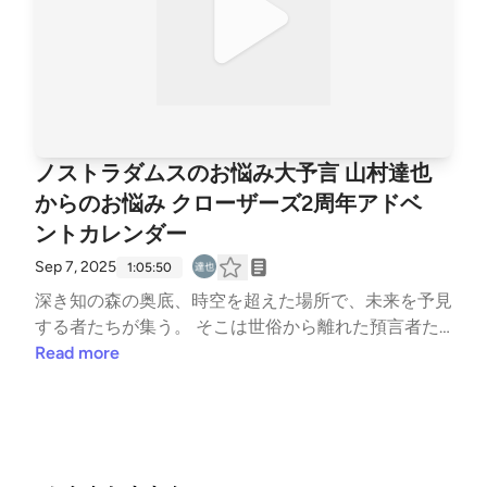
ノストラダムスのお悩み大予言 山村達也
からのお悩み クローザーズ2周年アドベ
ントカレンダー
Sep 7, 2025
1:05:50
深き知の森の奥底、時空を超えた場所で、未来を予見
する者たちが集う。 そこは世俗から離れた預言者た
ちの聖域。 ここから見習い預言者たちが、人々の悩
Read more
み、苦しみ、渇望から、あなたと世界の未来を照らし
ます。オープニングボイス：予言者 ノストラの従兄
弟の孫の彼氏ゲスト見習い預言者：殴打有道 山村達
也さんからのお悩みクローザーズアドベントカレンダ
ーが埋まりません（収録日 2025年8月30日 おかげ