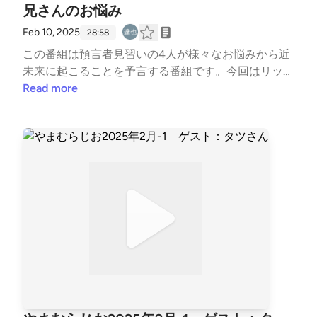
兄さんのお悩み
Feb 10, 2025
28:58
この番組は預言者見習いの4人が様々なお悩みから近
未来に起こることを予言する番組です。今回はリッキ
ー、サチヌンティウス、ジャスミン、楊睿之の4人で
Read more
お送りします。今回のお悩みは常時狂う兄さんから以
下のお悩みを頂いております。・妻が毎日起こってい
る・モノをよく忘れる、なくす・いつも眠たい・仕事
が大変・痩せたい・お金がいつの間にかなくなってい
る・ラーメンばかり食べてしまう・肌がかゆい・朝起
きれない・夜寝れない果たしてここから見える未来と
は？