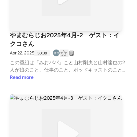
ストhttps://open.spotify.com/playlist/6GCH6YY8ZiX
x2G1fJxMx5n?si=juUFlSKfSXikAhFl_V2qnQ&amp;pi=
a-wUdMV2q_Tjubみおパパ Xアカウントhttps://x.co
m/Take6231Take?t=5sMB-TO5wAnlJjTQfd6omg&am
p;s=09ポッドキャスト番組「みおとパパのおしゃべ
やまむらじお2025年4月-2 ゲスト：イ
りラジオ」https://open.spotify.com/show/4hFOA5d
クコさん
WL3tVWjF8q2CNsI?si=ASWCqTUPR9qikooMeTGEIw
ハッシュタグは #みパラジ で山村達也 Xアカウントht
Apr 22, 2025
50:39
tps://x.com/yamarataya?t=pb01cmsuKAZ7liNc6c2oZ
この番組は「みおパパ」こと山村剛央と山村達也の2
A&amp;s=09ポッドキャスト番組「YAMATARO FAR
人が娘のこと、仕事のこと、ポッドキャストのことな
Mの福利厚生」https://open.spotify.com/show/1UkpA
どを適当に話をします。月一ペースで更新していく予
Read more
LpvNEfvTGPdIsmO2q?si=s--lTmo0S2u0NpGOqWchl
定の、のんびり番組です。ゲスト「イクコさん」イク
A
コさんXアカウントhttps://x.com/Iva_colorado?t=zG6
eLl6kfpzsV0poxPdICw&amp;s=09スターシード氣功
師のスピリチュアルラジオhttps://open.spotify.com/s
how/4yy9Lsej4Sv4hvgf5Wzdfv?si=UtespMYPSPurk5
bP7tu9aQ踊る氣功師のvlogラヂオhttps://open.spotif
y.com/show/6cSx8CePnyasggNGl5fgXE?si=mI3HSV
SuScW6EgYV_rgFDQ やまむらじおSpotifyプレイリ