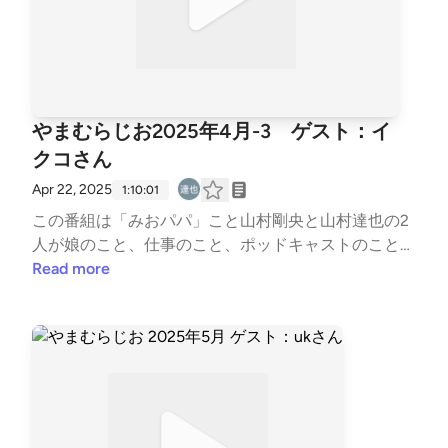
ストhttps://open.spotify.com/playlist/6GCH6YY8ZiX
x2G1fJxMx5n?si=juUFlSKfSXikAhFl_V2qnQ&amp;pi=
a-wUdMV2q_Tjubみおパパ Xアカウントhttps://x.co
m/Take6231Take?t=5sMB-TO5wAnlJjTQfd6omg&am
p;s=09ポッドキャスト番組「みおとパパのおしゃべ
やまむらじお2025年4月-3 ゲスト：イ
りラジオ」https://open.spotify.com/show/4hFOA5d
クコさん
WL3tVWjF8q2CNsI?si=ASWCqTUPR9qikooMeTGEIw
ハッシュタグは #みパラジ で山村達也 Xアカウントht
Apr 22, 2025
1:10:01
tps://x.com/yamarataya?t=pb01cmsuKAZ7liNc6c2oZ
この番組は「みおパパ」こと山村剛央と山村達也の2
A&amp;s=09ポッドキャスト番組「YAMATARO FAR
人が娘のこと、仕事のこと、ポッドキャストのことな
Mの福利厚生」https://open.spotify.com/show/1UkpA
どを適当に話をします。月一ペースで更新していく予
Read more
LpvNEfvTGPdIsmO2q?si=s--lTmo0S2u0NpGOqWchl
定の、のんびり番組です。ゲスト「イクコさん」イク
A
コさんXアカウントhttps://x.com/Iva_colorado?t=zG6
eLl6kfpzsV0poxPdICw&amp;s=09スターシード氣功
師のスピリチュアルラジオhttps://open.spotify.com/s
how/4yy9Lsej4Sv4hvgf5Wzdfv?si=UtespMYPSPurk5
bP7tu9aQ踊る氣功師のvlogラヂオhttps://open.spotif
y.com/show/6cSx8CePnyasggNGl5fgXE?si=mI3HSV