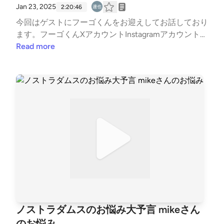
Jan 23, 2025
2:20:46
今回はゲストにフーゴくんをお迎えしてお話しており
ます。フーゴくんXアカウントInstagramアカウントフ
ーゴくんのポッドキャスト番組ドクハク焼石に戯言。
Read more
ノストラダムスのお悩み大予言 mikeさん
のお悩み