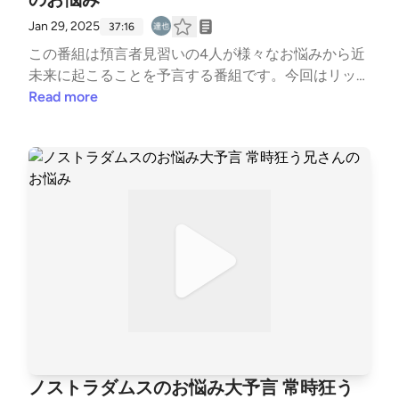
Jan 29, 2025
37:16
この番組は預言者見習いの4人が様々なお悩みから近
未来に起こることを予言する番組です。今回はリッキ
ー、サチヌンティウス、ジャスミン、楊睿之の4人で
Read more
お送りします。今回のお悩みはmikeさんから以下の4
つのお悩みを頂いております。1.それしばーずがケル
ベロスの斑からボコられる可能性があるのですが、ど
う対処したらいいですか？2.界隈の方から狂ってると
言われるのですが、自分自身全然ピンときてないので
すが、何か私の分かりやすい様に例えてもらえます
か？3.クロジオのアクスタが欲しいんですがどうやっ
たら本気で作ってくれますか？（SMさんも喜んでく
れるはず）4.ドラクエ3にハマってるんですが、冒険
の仲間を作って色んな職業に就かせる事が出来るんで
すが、それぞれの職業にピッタリなニンゲンって誰だ
と思います？ 以下、職業 勇者、戦士、武闘家、魔法
使い、僧侶 商人、遊び人、盗賊、賢者、魔物使い果
ノストラダムスのお悩み大予言 常時狂う
たしてここから見える未来とは？