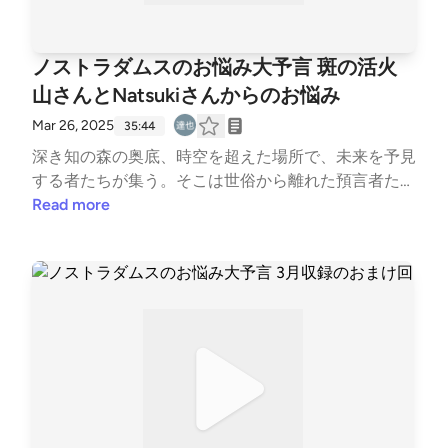
ま、私が未来永劫収録に参加できる未来を占ってくだ
さい。2. 最近仕事が忙しすぎて家族の時間がなかなか
取れません。私はこのまま仕事を続けていて良いので
ノストラダムスのお悩み大予言 斑の活火
しょうか？ 3. 私は新卒の時から人事部で働きたいと
山さんとNatsukiさんからのお悩み
思っています。40歳になったら定年まで人事部で働
きたいですが、そうなるビジョンが見えません。私が
Mar 26, 2025
35:44
人事部で働けて、新卒採用担当になり、武庫川女子大
深き知の森の奥底、時空を超えた場所で、未来を予見
学、甲南女子大学、立命館大学の担当になるにはどう
する者たちが集う。そこは世俗から離れた預言者たち
すれば良いでしょうか？4. 私はお小遣い制なのです
の聖域。ここから見習い預言者たちが、人々の悩み、
Read more
が、どれだけ昇給してもお小遣いが3万円から増えま
苦しみ、渇望から、あなたと世界の未来を照らしま
せん。しかもそのうち1万円は積立NISAに入れている
す。オープニングボイス：予言者 ノストラの従兄弟
ので、実質2万円です。どうすればお小遣いが増える
の孫の彼氏マーティンもどうかしてる笑斑の活火山さ
でしょうか？占っていだけますと幸いです 。
んのお悩み最近、相づちが下手だと気付きました。上
手な相づちを教えて下さい。Natsukiさんのお悩み1.
ギチが可愛すぎて、どうにかなってしまいそうです。
いざ、会った時に犯罪をしてしまわないか心配です。
ギチ吸いしてしまいそうで怖いです。2. ニンゲン界隈
が楽しすぎて飲みに行った時に弾けすぎてしまって少
し早めに帰るぞ！と毎回思ってるんですけど誰よりも