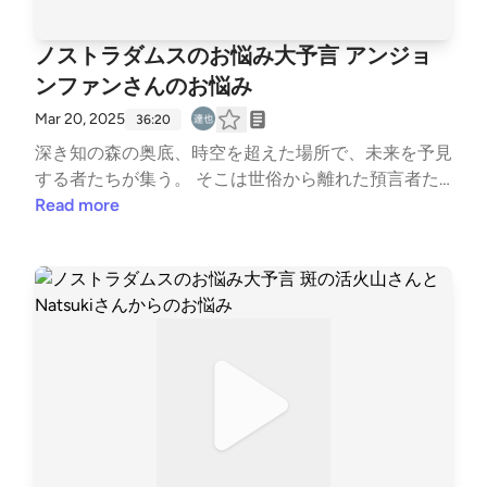
ノストラダムスのお悩み大予言 アンジョ
ンファンさんのお悩み
Mar 20, 2025
36:20
深き知の森の奥底、時空を超えた場所で、未来を予見
する者たちが集う。 そこは世俗から離れた預言者た
ちの聖域。 ここから見習い預言者たちが、人々の悩
Read more
み、苦しみ、渇望から、あなたと世界の未来を照らし
ます。オープニングボイス：予言者 冥呼 アンジョン
ファンさんからのお悩み1. 大きい声では言えないので
すが、私、ダボハゲ4人でゴミクズみたいなPodcast
を配信しております。もちろん家族には秘密にしてお
り墓場まで持っていく所存です。しかし将来的に大き
な問題を抱えておりまして。娘の部屋が収録部屋の隣
なのですが、娘が自分の部屋で寝るようになってしま
ったら、どうやってクソダボどものラジオの収録に参
加できるのかビジョンが見えません。預言者の皆さ