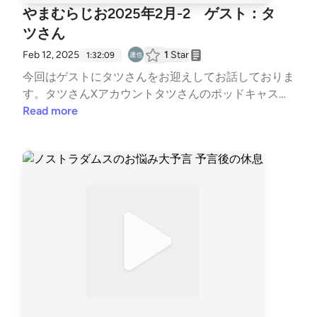
やまむらじお2025年2月-2 ゲスト：タ
ツさん
Feb 12, 2025
1
Star
1:32:09
今回はゲストにタツさんをお迎えしてお話しておりま
す。タツさんXアカウントタツさんのポッドキャスト
番組奏でる細胞 MUSIC &amp; SCIENCE PODCASTタ
Read more
ツさんのnote 「わたしの祖母が一番きれいだったと
き」