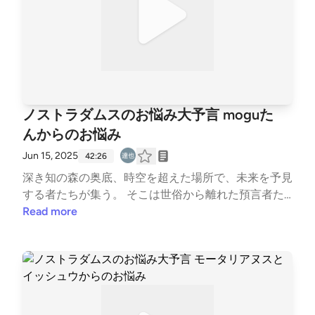
a-wUdMV2q_Tjubみおパパ Xアカウントhttps://x.co
m/Take6231Take?t=5sMB-TO5wAnlJjTQfd6omg&am
p;s=09ポッドキャスト番組「みおとパパのおしゃべ
りラジオ」https://open.spotify.com/show/4hFOA5d
WL3tVWjF8q2CNsI?si=ASWCqTUPR9qikooMeTGEIw
ハッシュタグは #みパラジ で山村達也 Xアカウントht
tps://x.com/yamarataya?t=pb01cmsuKAZ7liNc6c2oZ
ノストラダムスのお悩み大予言 moguた
A&amp;s=09ポッドキャスト番組「YAMATARO FAR
んからのお悩み
Mの福利厚生」https://open.spotify.com/show/1UkpA
LpvNEfvTGPdIsmO2q?si=s--lTmo0S2u0NpGOqWchl
Jun 15, 2025
42:26
A
深き知の森の奥底、時空を超えた場所で、未来を予見
する者たちが集う。 そこは世俗から離れた預言者た
ちの聖域。 ここから見習い預言者たちが、人々の悩
Read more
み、苦しみ、渇望から、あなたと世界の未来を照らし
ます。オープニングボイス：予言者 GING moguたん
からのお悩みベビたんの名前をそろそろベビーじゃな
くなるので変えたいのですが何にしようか悩んでます
占いで🔮良い名前ないですか？しかも特徴がもぐも
ぐたべるたんなので、名前に表すと完全に被りますど