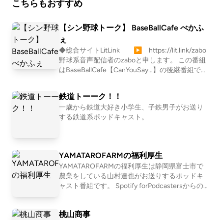
こちらもおすすめ
様で全日程埋まりました） クローザーズ2周年アドベ
ントカレンダー プレイリストクローザーズ×スぺヤマ
【シン野球トーク】 BaseBallCafe べかふ
BBQオフ会 申し込みフォームクローザーズグッズク
ぇ
ローザーズLINEスタンプ
◆総合サイトLitLink ▶ https://lit.link/zabo
野球系音声配信者のzaboと申します。 この番組
はBaseBallCafe【CanYouSay…】の後継番組でご
ざいます。 ワタクシzaboがゲストをお招きし、
様々な角度から野球を語るベースボールトーク
鉄道トーーク！！
バラティPodcast番組となっております。 ご意
一歳から鉄道大好き小学生、子鉄男子がお送り
見ご感想は、是非、X（旧Twitter）で 【 #べか
する鉄道系ポッドキャスト。
ふぇ 】をつけてポストしてくださいませ♪ま
た、レビューやDMでもかまいません。 ↓ご意
見・ご感想・リクエスト・励まし等ございまし
たら是非 【 X(旧Twitter）】 https://twitter.c
YAMATAROFARMの福利厚生
om/b960122 【インスタ】 https://www.instag
YAMATAROFARMの福利厚生は静岡県富士市で
ram.com/zabo0794/ 【質問箱】 https://peing.
農業をしている山村達也がお送りするポッドキ
net/ja/0e6e61d6426e84 ・チャンネル登録。サ
ャスト番組です。 Spotify forPodcastersからの
ブスク登録。フォロー。いいね。よろしくお願
移行に失敗したために、途中の165からはLISTE
いいたします。 ▼zabo印の他番組はコチラ 【ミ
Nでの配信となりました。 164まではこちら http
ドル巨人くん】 #ミドル巨人くん ・radiotal
桃山商事
s://open.spotify.com/show/1UkpALpvNEfvTGPd
k・・・ https://radiotalk.jp/program/814 ・Ap