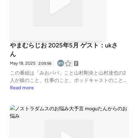
SuScW6EgYV_rgFDQ やまむらじおSpotifyプレイリ
ストhttps://open.spotify.com/playlist/6GCH6YY8ZiX
x2G1fJxMx5n?si=juUFlSKfSXikAhFl_V2qnQ&amp;pi=
a-wUdMV2q_Tjubみおパパ Xアカウントhttps://x.co
m/Take6231Take?t=5sMB-TO5wAnlJjTQfd6omg&am
p;s=09ポッドキャスト番組「みおとパパのおしゃべ
やまむらじお 2025年5月 ゲスト：ukさ
りラジオ」https://open.spotify.com/show/4hFOA5d
ん
WL3tVWjF8q2CNsI?si=ASWCqTUPR9qikooMeTGEIw
ハッシュタグは #みパラジ で山村達也 Xアカウントht
May 18, 2025
2:05:56
tps://x.com/yamarataya?t=pb01cmsuKAZ7liNc6c2oZ
この番組は「みおパパ」こと山村剛央と山村達也の2
A&amp;s=09ポッドキャスト番組「YAMATARO FAR
人が娘のこと、仕事のこと、ポッドキャストのことな
Mの福利厚生」https://open.spotify.com/show/1UkpA
どを適当に話をします。月一ペースで更新していく予
Read more
LpvNEfvTGPdIsmO2q?si=s--lTmo0S2u0NpGOqWchl
定の、のんびり番組です。ゲスト「ukさん」泥棒会
A
議https://open.spotify.com/show/4n8C1enDMxIDtN7
ItpBl1C?si=4f64b7a41e0b4bb2 農業してる方の山村
は農トモ募集をします やまむらじおSpotifyプレイリ
ストhttps://open.spotify.com/playlist/6GCH6YY8ZiX
x2G1fJxMx5n?si=juUFlSKfSXikAhFl_V2qnQ&amp;pi=