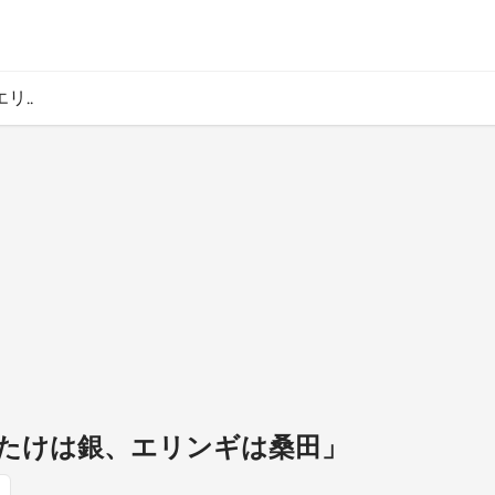
リ..
「まいたけは銀、エリンギは桑田」