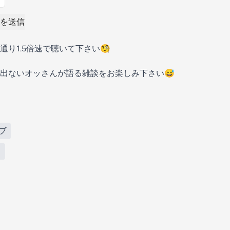
を送信
り1.5倍速で聴いて下さい🧐
出ないオッさんが語る雑談をお楽しみ下さい😅
ブ
ド