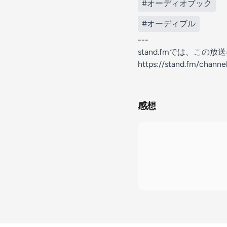
#オーディオブック
#オーディブル
---
stand.fmでは、こ
https://stand.fm/chann
感想